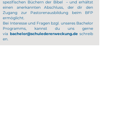
spezifischen Büchern der Bibel – und erhältst
einen anerkannten Abschluss, der dir den
Zugang zur Pastorenausbildung beim BFP
ermöglicht.
Bei Interesse und Fragen bzgl. unseres Bachelor
Programms, kannst du uns gerne
via
bachelor@schuledererweckung.de
schreib
en.
FAQ
BEWIRB DICH HIER!